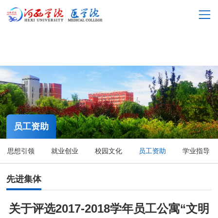
2026年国际足联世界杯(23rd FIFA World Cup)-Official
website
网
站
关
首
于
科
页
我
学
公
员工资助
们
研
司
人
究
思想引领
就业创业
校园文化
员工资助
学业指导
产
才
党
品
招
建
员
先进集体
聘
工
工
下
关于评选2017-2018学年员工公寓“文明
作