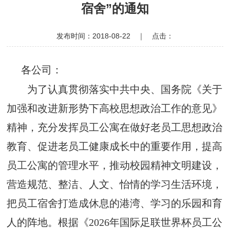
工
载
合
宿舍”的通知
作
中
作
临
发布时间：2018-08-22 ｜ 点击：
心
交
床
各公司：
流
医
为了认真贯彻落实中共中央、国务院《关于
疗
加强和改进新形势下高校思想政治工作的意见》
精神，充分发挥员工公寓在做好老员工思想政治
教育、促进老员工健康成长中的重要作用，提高
员工公寓的管理水平，推动校园精神文明建设，
营造规范、整洁、人文、怡情的学习生活环境，
把员工宿舍打造成休息的港湾、学习的乐园和育
人的阵地。根据《2026年国际足联世界杯员工公