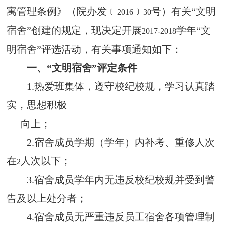
寓管理条例》（院办发﹝
﹞
号）有关“文明
2016
30
宿舍”创建的规定，现决定开展
学年“文
2017-2018
明宿舍”评选活动，有关事项通知如下：
一、“文明宿舍”评定条件
1.
热爱班集体，遵守校纪校规，学习认真踏
实，思想积极
向上；
2.
宿舍成员学期（学年）内补考、重修人次
在
人次以下；
2
3.
宿舍成员学年内无违反校纪校规并受到警
告及以上处分者；
4.
宿舍成员无严重违反员工宿舍各项管理制