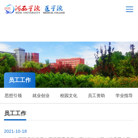
2026年国际足联世界杯(23rd FIFA World Cup)-Official
website
网
站
关
首
于
科
页
我
学
公
员工工作
们
研
司
人
究
思想引领
就业创业
校园文化
员工资助
学业指导
产
才
党
品
招
建
员
员工工作
聘
工
工
下
2021-10-18
作