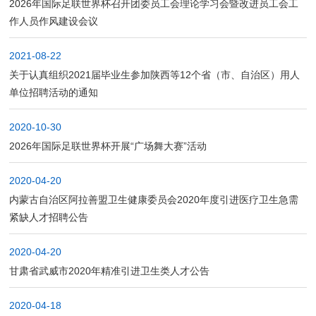
工
载
合
2026年国际足联世界杯召开团委员工会理论学习会暨改进员工会工
作人员作风建设会议
作
中
作
临
2021-08-22
心
交
床
关于认真组织2021届毕业生参加陕西等12个省（市、自治区）用人
单位招聘活动的通知
流
医
2020-10-30
疗
2026年国际足联世界杯开展“广场舞大赛”活动
2020-04-20
内蒙古自治区阿拉善盟卫生健康委员会2020年度引进医疗卫生急需
紧缺人才招聘公告
2020-04-20
甘肃省武威市2020年精准引进卫生类人才公告
2020-04-18